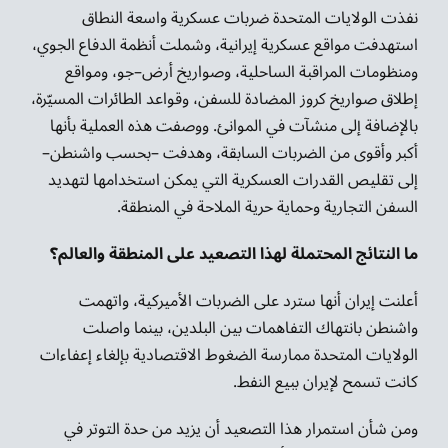
نفذت الولايات المتحدة ضربات عسكرية واسعة النطاق
استهدفت مواقع عسكرية إيرانية، وشملت أنظمة الدفاع الجوي،
ومنظومات المراقبة الساحلية، وصواريخ أرض–جو، ومواقع
إطلاق صواريخ كروز المضادة للسفن، وقواعد الطائرات المسيّرة،
بالإضافة إلى منشآت في الموانئ. ووصفت هذه العملية بأنها
أكبر وأقوى من الضربات السابقة، وهدفت –بحسب واشنطن–
إلى تقليص القدرات العسكرية التي يمكن استخدامها لتهديد
السفن التجارية وحماية حرية الملاحة في المنطقة.
ما النتائج المحتملة لهذا التصعيد على المنطقة والعالم؟
أعلنت إيران أنها سترد على الضربات الأميركية، واتهمت
واشنطن بانتهاك التفاهمات بين البلدين، بينما واصلت
الولايات المتحدة ممارسة الضغوط الاقتصادية بإلغاء إعفاءات
كانت تسمح لإيران ببيع النفط.
ومن شأن استمرار هذا التصعيد أن يزيد من حدة التوتر في