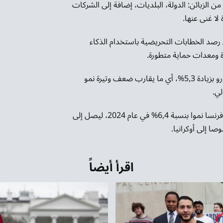
ن الزبائن: الدولة، البلديات، إضافة إلى الشركات
لا غنى عنها.
رصد الخطابات التحريضية باستخدام الذكاء
ة ومعدات حماية متطورة.
في عام 2024 بلغت النفقات العالمية على الأمن 739 مليار يورو بزيادة 5,3%، أي ما يقارب ضعف وتيرة نمو
ويتبع القطاع الفرنسي الاتجاه نفسه، إذ سجّل سوق الأمن في فرنسا نموا بنسبة 6,4% في عام 2024، ليصل إلى
اقرأ أيضاً