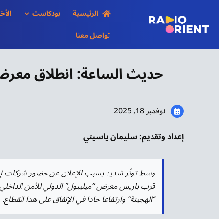
Ski
الرئيسية
بودكاست
الأخب
t
conten
تواصل معنا
حديث الساعة: انطلاق معرض 
نوفمبر 18, 2025
إعداد وتقديم: سليمان ياسيني
وسط توتّر شديد بسبب الإعلان عن حضور شركات إسرائ
قرب باريس معرض “ميليبول” الدولي للأمن الداخلي
“الهجينة” وارتفاعا حادا في الإنفاق على هذا القطاع.