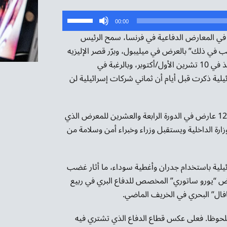
استخدم
00:00
مفاتيح
شركات إسرائيلية في المعارض الدفاعية في فرنسا، سمح الرئيس
الأسهم
ب في ذلك” بالعرض في ميليبول، وبرّر قصر الإليزيه
أعلى/
القرار بدخول وقف إطلاق النار بين إسرائيل وحماس حيّز التنفيذ في 10 تشرين الأول/أكتوبر، وبالرغبة في
أسفل
ئيلية ذكرت قبل أيام أن ثماني شركات إسرائيلية لن
لزيادة
أو
وتشارك 39 شركة إسرائيلية ضمن قائمة إجمالية تضم نحو 1200 عارض في الدورة الرابعة والعشرين للمعرض الذي
خفض
 وزارة الداخلية ويستقبل وزراء وخبراء أمن وسلامة من
مستوى
الصوت.
ئيلية باستخدام جدران وأغطية سوداء، ما أثار غضب
ض “يورو ساتوري” المخصص للدفاع البري في ربيع
حوظا. فعلى عكس قطاع الدفاع الذي تشتري فيه