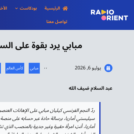
Ski
الرئيسية
بودكاست
الأخب
t
conten
تواصل معنا
مبابي يرد بقوة على السي
يوليو 6, 2026
,
,
مبابي
كأس العالم
عبد السلام ضيف الله
ردّ النجم الفرنسي كيليان مبابي على الإهانات العنصرية
سيليستي أماريا، برسالة حادة عبر حسابه على منصة
أماريا، أنتِ امرأة حقيرة وغير جديرة بالمنصب الذي تشغ