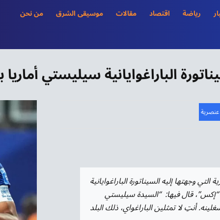
ار
رياضة
اقتصاد
مقالات
موسيقى الشرق
من نحن
ناتورة الباراغوايانية سيليستي أماريا 
عنصرية
 التي وجهتها إليه السيناتورة الباراغوايانية
 “إكس”، قال فيها: “السيدة سيليستي
لينه. أنتِ لا تمثلين الباراغواي، ذلك البلد