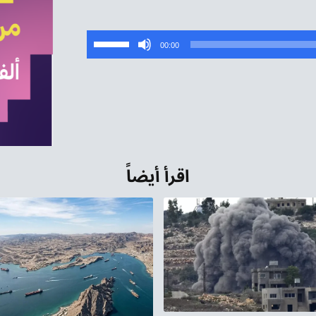
استخدم
00:00
مفاتيح
الأسهم
أعلى/
أسفل
لزيادة
أو
اقرأ أيضاً
خفض
مستوى
الصوت.