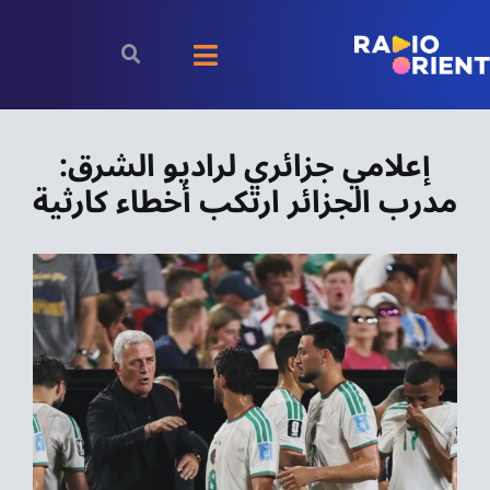
Ski
t
Toggle
conten
Navigation
الرئيسية
إعلامي جزائري لراديو الشرق:
مدرب الجزائر ارتكب أخطاء كارثية
بودكاست
الأخبار
رياضة
اقتصاد
مقالات