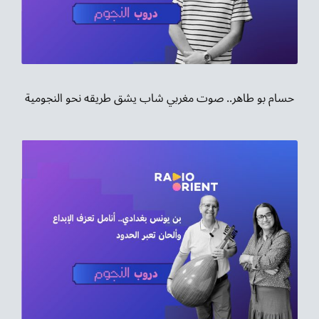
حسام بو طاهر.. صوت مغربي شاب يشق طريقه نحو النجومية