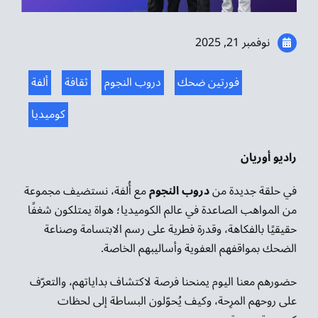
موسيقى الشرق
نوفمبر 21, 2025
من نحن
فورتين ضحك
دروب النجوم
ثقافة
ألفة
تواصل معنا
كوميديا
راديو أوريان
في حلقة جديدة من
دروب النجوم
مع أُلفة، نستضيف مجموعة
من المواهب الصاعدة في عالم الكوميديا؛ هواة يمتلكون شغفًا
حقيقيًا بالفكاهة، وقدرة فطرية على رسم الابتسامة وصناعة
الضحك بمواقفهم العفوية وأساليبهم الخاصة.
حضورهم معنا اليوم يمنحنا فرصة لاكتشاف بداياتهم، والتعرّف
على روحهم المرِحة، وكيف يُحوّلون البساطة إلى لحظات