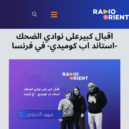
Ski
t
Toggle
conten
اقبال كبيرعلى نوادي الضحك
Navigation
الرئيسية
-استاند اب كوميدي- في فرنسا
بودكاست
الأخبار
رياضة
اقتصاد
مقالات