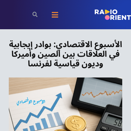
Ski
t
Toggle
conten
Navigation
الرئيسية
الأسبوع الاقتصادي: بوادر إيجابية
في العلاقات بين الصين وأميركا
بودكاست
وديون قياسية لفرنسا
الأخبار
رياضة
اقتصاد
مقالات