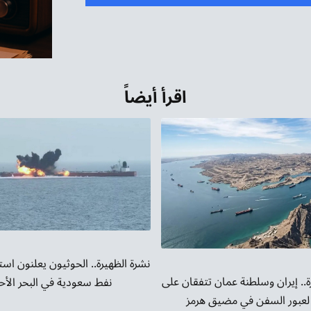
مفاتيح
الأسهم
أعلى/
أسفل
لزيادة
اقرأ أيضاً
أو
خفض
مستوى
الصوت.
نشرة الظهيرة.. الحوثيون يعلنون است
ة.. إيران وسلطنة عمان تتفقان على
نفط سعودية في البحر الأح
لعبور السفن في مضيق هرمز