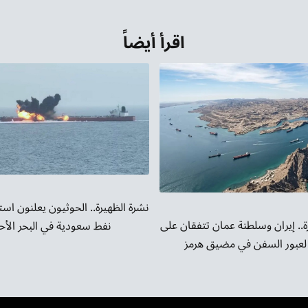
أسفل
لزيادة
اقرأ أيضاً
أو
خفض
مستوى
الصوت.
نشرة الظهيرة.. الحوثيون يعلنون است
ة.. إيران وسلطنة عمان تتفقان على
نفط سعودية في البحر الأح
لعبور السفن في مضيق هرمز