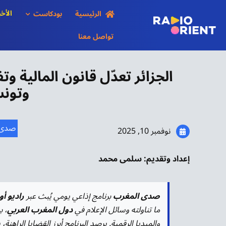
Ski
الأخب
الرئيسية
بودكاست
t
conten
تواصل معنا
الجزائر تعدّل قانون المالية
وتونس
صدى 
نوفمبر 10, 2025
إعداد وتقديم: سلمى محمد
صدى المغرب
برنامج إذاعي يومي يُبث عبر
راديو أ
ما تناولته وسائل الإعلام في
دول المغرب العربي
، ب
والميديا الرقمية. يرصد البرنامج أبرز القضايا الراهن