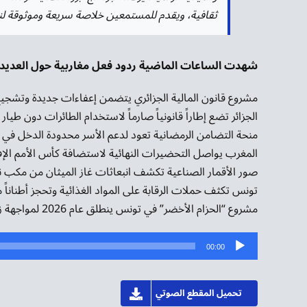
ثقافية، ويقدم للمستمعين خلاصة سريعة وموثوقة لنب
شهدت الساعات الماضية ردود فعل مغاربية حول العديد من 
مشروع قانون المالية الجزائري يتضمن إعفاءات جديدة وتشجيع
الجزائر تضع إطاراً قانونياً صارماً لاستخدام الطائرات دون طيار
منحة التضامن الرمضانية تعود لدعم الأسر محدودة الدخل في 
المغرب يواصل التحضيرات النهائية لاستضافة كأس الأمم الإفريقي
صور الأقمار الصناعية تكشف انبعاثات غاز الميثان من مكب نف
تونس تكثف حملات الرقابة على المواد الغذائية وتحجز أطناناً 
مشروع “الحزام الأخضر” في تونس ينطلق عام 2026 لمواجهة زحف الرمال والتغير المناخي
مشغل
00:00
الصوت
تحميل المقطع الصوتي