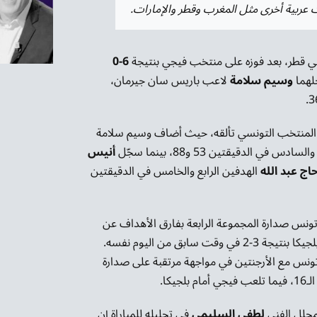
ت عربية أخرى مثل المغرب وقطر والإمارات.
في قطر، بعد فوزه على منتخب فيجي بنتيجة
6-0
لهما
وسيم سلامة
لاعب باريس سان جيرمان،
المنتخب التونسي تألقه، حيث أضاف وسيم سلامة
في الدقيقتين 53 و88، بينما سجّل
أنيس
ج عبد الله
الهدفين الرابع والخامس في الدقيقتين
 تونس صدارة المجموعة الرابعة بفارق الأهداف عن
الأرجنتين التي فازت على بلجيكا بنتيجة 3-2 في وقت سابق من اليوم نفسه.
 تونس مع الأرجنتين في مواجهة مرتقبة على صدارة
جيكا.
محلل الفني
لطفي السليمي
في تحليله للمباراة إن