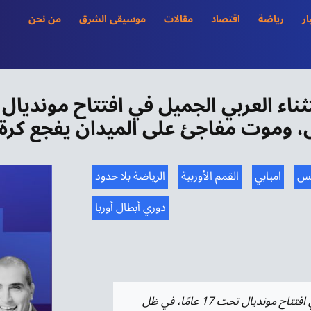
ار
رياضة
اقتصاد
مقالات
موسيقى الشرق
من نحن
ناء العربي الجميل في افتتاح مونديال ا
، وموت مفاجئ على الميدان يفجع كرة ا
نس
امبابي
القمم الأوربية
الرياضة بلا حدود
دوري أبطال أوربا
كتب أشبال تونس لكرة القدم استثناءً عربيًا جميلاً في افتتاح مونديال تحت 17 عامًا، في ظل