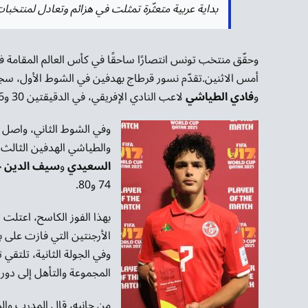
بداية عربية متعثّرة تمثلت في هزائم وتعادل لمنتخبا
وحقّق منتخب تونس انتصارًا ساحقًا في كأس العالم المقامة 
أمس الاثنين.تقدّم نسور قرطاج بهدفين في الشوط الأول، سج
و
فادي الطياشي
لاعب النادي الإفريقي، في الدقيقتين 30 و36.
وفي الشوط الثاني، واصل 
والطياشي الهدفين الثالث والسادس 
السعيدي
و
سيف الدين حا
74 و80.
بهذا الفوز الكاسح، اعتلت
وفي الجولة الثانية، تلتقي
المجموعة والتأهل إلى دور الـ16، فيما تلعب فيجي أمام بل
من جانبه، قال المدرب وال