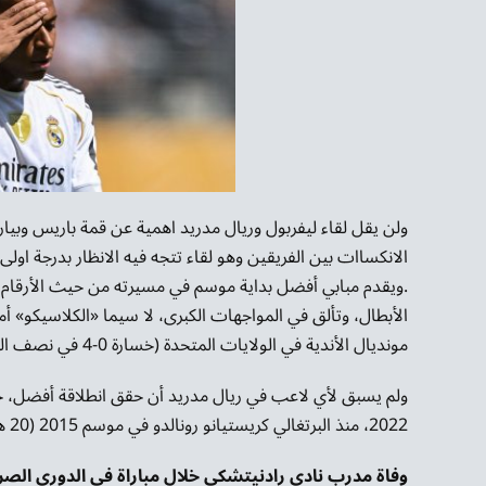
ولن يقل لقاء ليفربول وريال مدريد اهمية عن قمة باريس وبيارن
الانكساات بين الفريقين وهو لقاء تتجه فيه الانظار بدرجة اولى 
الأبطال، وتألق في المواجهات الكبرى، لا سيما «الكلاسيكو» أ
مونديال الأندية في الولايات المتحدة (خسارة 0-4 في نصف النهائي أمام فريقه السابق باريس سان جيرمان).
ولم يسبق لأي لاعب في ريال مدريد أن حقق انطلاقة أفضل، حتى م
2022، منذ البرتغالي كريستيانو رونالدو في موسم 2015 (20 هدفاً في أول 11 مباراة في الليغا).
وفاة مدرب نادي رادنيتشكي خلال مباراة في الدوري الصرب