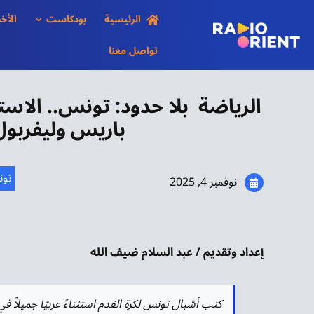
Ski
الرئيسية
بودكاست
الأخب
t
conten
تواصل معنا
الرياضة بلا حدود: تونس.. الاستث
باريس وليفربول
تو
نوفمبر 4, 2025
إعداد وتقديم / عبد السلام ضيف الله