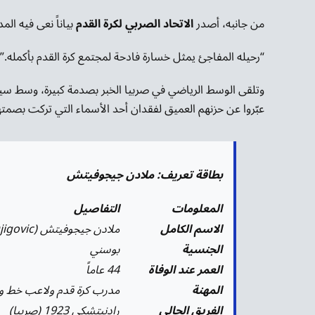
من جانبه، أصدر
الاتحاد الصربي لكرة القدم
بياناً نعى فيه المد
“رحيله المفاجئ يمثل خسارة فادحة لمجتمع كرة القدم بأكمله.”
وتلقى الوسط الرياضي في صربيا الخبر بصدمة كبيرة، وسط سيل
عبّروا عن حزنهم العميق لفقدان أحد الأسماء التي تركت بصمتها
بطاقة تعريف: ملادن جيجوفيتش
المعلومات
التفاصيل
الاسم الكامل
ملادن جيجوفيتش (Mladen Djigovic)
الجنسية
بوسني
العمر عند الوفاة
44 عاماً
المهنة
مدرب كرة قدم ولاعب خط 
الفريق الحالي
رادنيتشكي 1923 (صربيا)