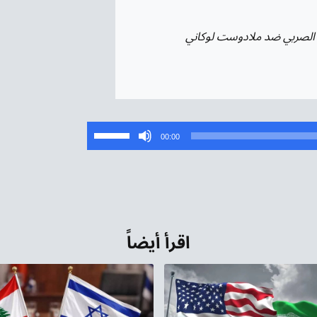
ري الصربي ضد ملادوست لوكاني
استخدم
00:00
مفاتيح
الأسهم
أعلى/
أسفل
لزيادة
اقرأ أيضاً
أو
خفض
مستوى
الصوت.