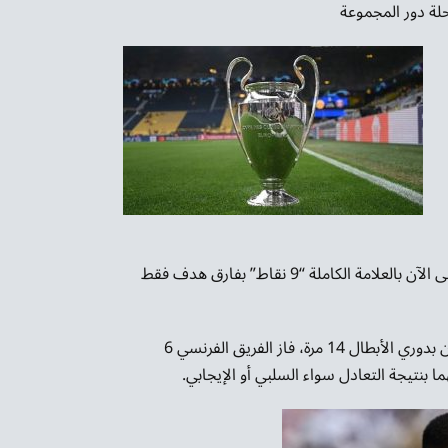
حلة دور المجموعة
ويتصدر باريس سان جيرمان جدول ترتيب دور المجموعات حتى الآن بالعلامة الكاملة “9 نقاط” بفارق هدف فقط
وبالارقام واجه باريس سان جيرمان ضيفه بايرن ميونخ حتى الآن بدوري الأبطال 14 مرة، فاز الفريق الفرنسي 6