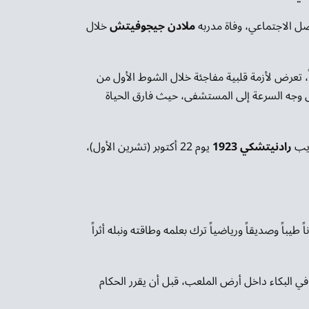
صل الاجتماعي، وفاة مدربه
ملادن جيجوفيتش
خلال
رير إعلامية أن جيجوفيتش، البالغ من العمر 44 عاماً، تعرض لأزمة قلبية مفاجئة خلال الشوط الأول من
لى وجه السرعة إلى المستشفى، حيث فارق الحياة
ريب
رادنيتشكي 1923
يوم 22 أكتوبر (تشرين الأول)،
يباً وصديقاً ورياضياً ترك بعلمه وطاقته ونبله أثراً
ي البكاء داخل أرض الملعب، قبل أن يقرر الحكام