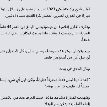
أعلن نادي
رادنيتشكي 1923
عبر بيان نشره على وسائل التوا
مباراة في الدوري الصربي الممتاز لكرة القدم، مساء الاثنين.
وذكرت تقا
المباراة التي جمعت فريقه بـ
ملادوست لوكاني
، ليتم نقله ع
لاحقاً.
جيجوفيتش، وهو لاعب وسط بوسني سابق، كان قد تولى تد
أي قبل أقل من أسبوعين فقط.
وقال النادي في بيانه:
“فقد نادينا ليس فقط محترفاً عظيماً، ولكن قبل أي شيء إنساناً ط
عميقاً في قلوب كل من عرفه.”
وشهدت المباراة مشاهد مؤثرة، حيث انخرط عدد من اللاعبين ف
إلغاء اللقاء بعد إعلان خبر الوفاة.