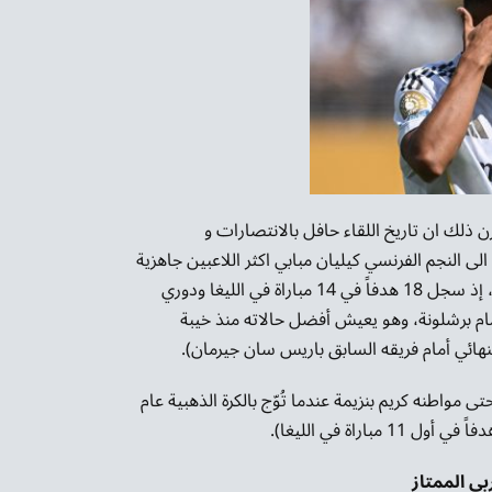
 ذلك ان تاريخ اللقاء حافل بالانتصارات و
الى النجم الفرنسي كيليان مبابي اكثر اللاعبين جاهزية
.ويقدم مبابي أفضل بداية موسم في مسيرته من حيث الأرقام، إذ سجل 18 هدفاً في 14 مباراة في الليغا ودوري
مام برشلونة، وهو يعيش أفضل حالاته منذ خيبة
واطنه كريم بنزيمة عندما تُوّج بالكرة الذهبية عام
ي الممتاز