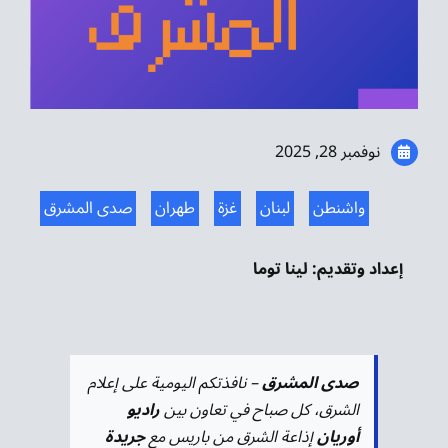
موسيقى الشرق
من نحن
تواصل معنا
نوفمبر 28, 2025
واشنطن
لبنان
غزة
طهران
صدى المشرق
إعداد وتقديم: لينا توما
صدى المشرق
– نافذتكم اليومية على إعلام
الشرق، كل صباح في تعاون بين
راديو
أوريان
إذاعة الشرق من باريس مع
جريدة