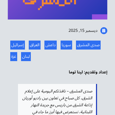
موسيقى الشرق
من نحن
ديسمبر 15, 2025
تواصل معنا
صدى المشرق
سوريا
داعش
العراق
إسرائيل
لبنان
غزة
إعداد وتقديم: لينا توما
صدى المشرق – نافذتكم اليومية على إعلام
الشرق، كل صباح في تعاون بين راديو أوريان
إذاعة الشرق من باريس مع جريدة النهار
اللبنانية، نستعرض فيها أبرز ما جاء في