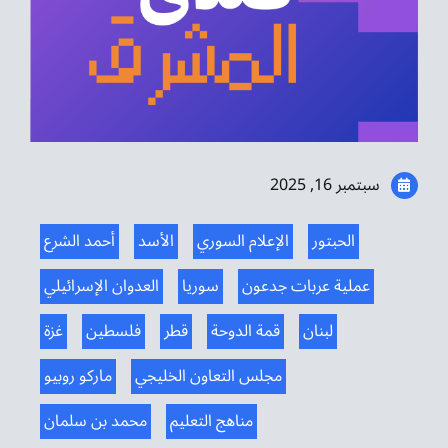
موسيقى الشرق
من نحن
تواصل معنا
سبتمبر 16, 2025
الحبتور
الإعلام السوري
الأسد
أحمد الشرع
عملية عربات جدعون
سوريا
العدوان الإسرائيلي
لبنان
قمة الدوحة
قطر
فلسطين
غزة
مجلس التعاون الخليجي
ماركو روبيو
مناهج التعليم
محمد بن سلمان