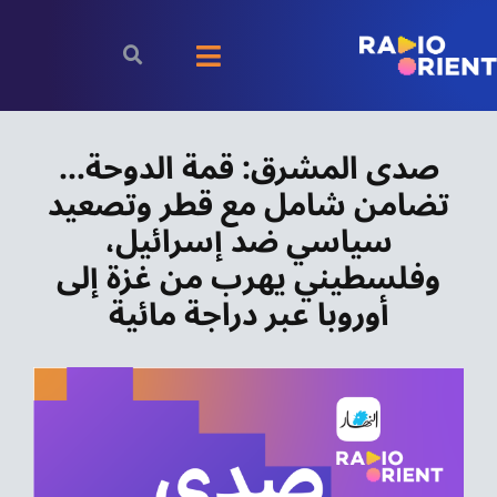
Ski
t
Toggle
conten
Navigation
الرئيسية
صدى المشرق: قمة الدوحة…
تضامن شامل مع قطر وتصعيد
بودكاست
سياسي ضد إسرائيل،
الأخبار
وفلسطيني يهرب من غزة إلى
أوروبا عبر دراجة مائية
رياضة
اقتصاد
مقالات