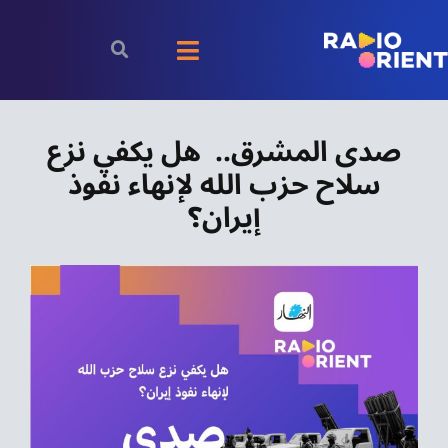
Ski
t
Toggle
conten
Navigation
الرئيسية
صدى المشرق.. هل يكفي نزع
سلاح حزب الله لإنهاء نفوذ
بودكاست
إيران؟
الأخبار
رياضة
اقتصاد
مقالات