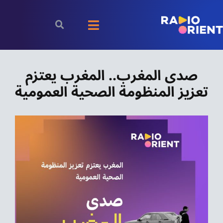
Ski
t
Toggle
conten
Navigation
الرئيسية
صدى المغرب.. المغرب يعتزم
تعزيز المنظومة الصحية العمومية
بودكاست
الأخبار
رياضة
اقتصاد
مقالات