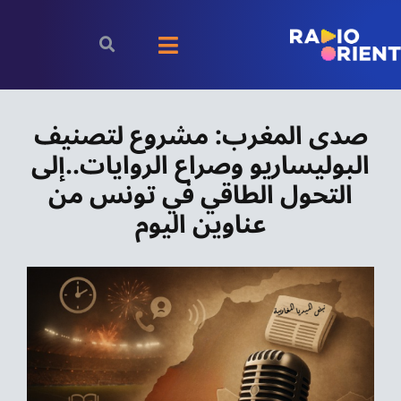
Ski
t
Toggle
conten
Navigation
الرئيسية
صدى المغرب: مشروع لتصنيف
البوليساريو وصراع الروايات..إلى
بودكاست
التحول الطاقي في تونس من
الأخبار
عناوين اليوم
رياضة
اقتصاد
مقالات