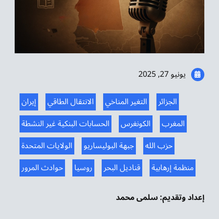
موسيقى الشرق
من نحن
تواصل معنا
يونيو 27, 2025
الجزائر
التغير المناخي
الانتقال الطاقي
إيران
المغرب
الكونغرس
الحسابات البنكية غير النشطة
حزب الله
جبهة البوليساريو
الولايات المتحدة
منظمة إرهابية
قناديل البحر
روسيا
حوادث المرور
إعداد وتقديم: سلمى محمد