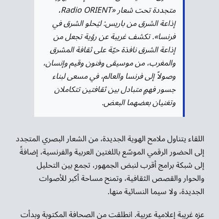
متجددة تحت شعار «Radio ORIENT،
إذاعة الشرق من باريس: ليَحلو الشرق في
فرنسا». تكشف غريبة عن رؤية تجعل من
إذاعة الشرق نافذة حيّة على ثقافة المشرق
والمغرب، من موسيقى وفنون وقيم وإنسان،
وصولاً إلى فرنسا والعالم، في مسعى لبناء
جسور فهمٍ متبادل بين ثقافتين تتكاملان
وتغنيان بعضهما البعض.
اللقاء يتناول ملامح الهوية الجديدة، من الشعار البصري المتجدد
إلى الحضور الرقمي الموسّع باللغتين العربية والفرنسية، إضافةً
إلى شبكة برامج أقرب لنبض الجمهور، تجمع بين التحليل
والحوار والقصص الثقافية، وتمنح مساحة أكبر للأصوات
الجديدة، ولا سيما النسائية منها.
عزه غريبة إعلامية عربية. انطلقت من الصحافة المكتوبة وبدأت