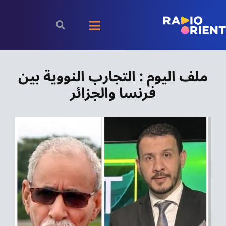
Ski
t
Toggle
conten
Navigation
الرئيسية
ملف اليوم : التجارب النووية بين
فرنسا والجزائر
بودكاست
الأخبار
رياضة
اقتصاد
مقالات