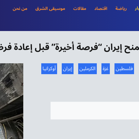
ار
رياضة
اقتصاد
مقالات
موسيقى الشرق
من نحن
 تمنح إيران “فرصة أخيرة” قبل إعادة ف
فلسطين
غزة
الكرملين
إيران
أوكرانيا