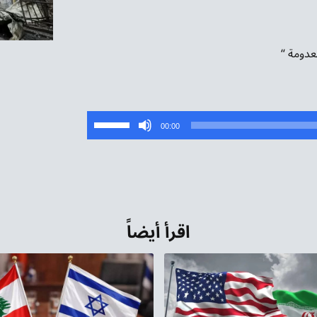
عدومة “
استخدم
00:00
مفاتيح
الأسهم
أعلى/
أسفل
لزيادة
اقرأ أيضاً
أو
خفض
مستوى
الصوت.