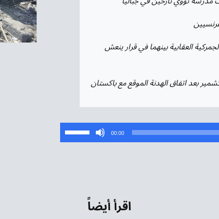
 مدرسة تؤوي نازحين في جباليا
لفرنسيين
مركية العقابية بينهما في قرار ينعش
شمير بعد اتفاق الهدنة الموقع مع باكستان
استخدم
00:00
مفاتيح
الأسهم
أعلى/
أسفل
لزيادة
اقرأ أيضاً
أو