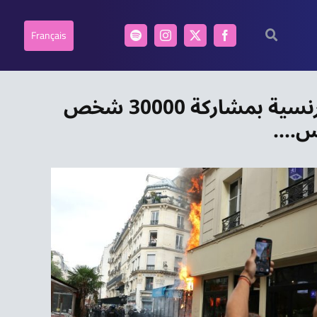
Français
نشرة أخبار المساء:احتجاجات حركة “لنغلق كل شيء” في عدة مدن فرنسية بمشاركة 30000 شخص
يس….