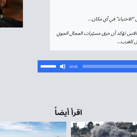
ى “الاختباء” في أي مكان…
كالاس تؤكد أن خرق مسيّرات المجال الجوي
ين للغرب…
استخدم
00:00
مفاتيح
الأسهم
أعلى/
أسفل
لزيادة
اقرأ أيضاً
أو
خفض
مستوى