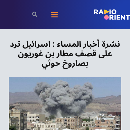
Ski
t
Toggle
conten
Navigation
الرئيسية
نشرة أخبار المساء : اسرائيل ترد
على قصف مطار بن غوريون
بودكاست
بصاروخ حوثي
الأخبار
رياضة
اقتصاد
مقالات