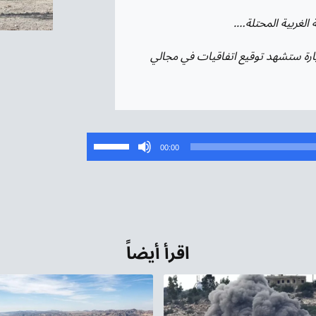
لغربية المحتلة….
ارة ستشهد توقيع اتفاقيات في مجالي
استخدم
00:00
مفاتيح
الأسهم
أعلى/
أسفل
لزيادة
اقرأ أيضاً
أو
خفض
مستوى
الصوت.