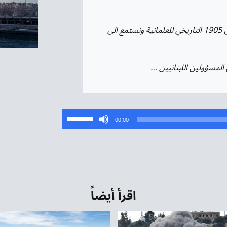
فرنسا تحتفل بذكرى مرور 120 عاما على صدور قانون 1905 التاريخي للعلمانية ونستمع الى
المسؤولين اللبنانيين …
استخدم
00:00
مفاتيح
الأسهم
أعلى/
أسفل
لزيادة
اقرأ أيضاً
أو
خفض
مستوى