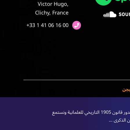
Victor Hugo,
Clichy, France
+33 1 41 06 16 00
يجن
نشرة أخبار المساء: فرنسا تحتفل بذكرى مرور 120 عاما على صدور قانون 1905 التاريخي للعلمانية ونستمع
ن الذكرى …