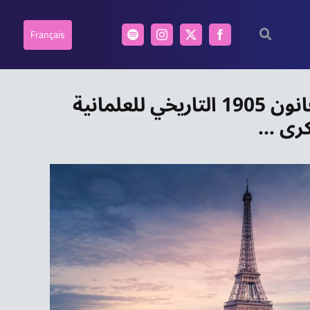
Français
نشرة أخبار المساء: فرنسا تحتفل بذكرى مرور 120 عاما على صدور قانون 1905 التاريخي للعلمانية
كرى …