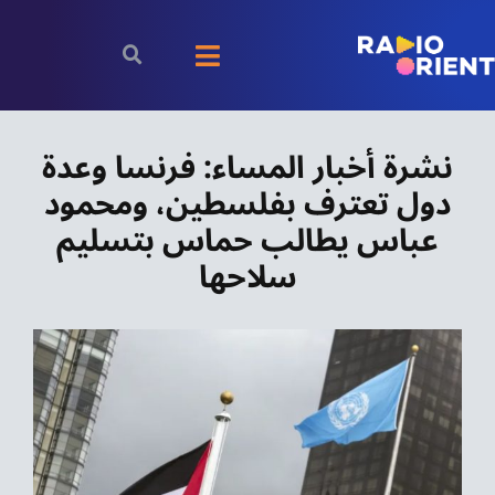
Ski
t
Toggle
conten
Navigation
الرئيسية
نشرة أخبار المساء: فرنسا وعدة
دول تعترف بفلسطين، ومحمود
بودكاست
عباس يطالب حماس بتسليم
الأخبار
سلاحها
رياضة
اقتصاد
مقالات