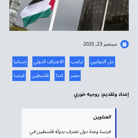
موسيقى الشرق
من نحن
تواصل معنا
سبتمبر 23, 2025
حل الدولتين
ترامب
الاعتراف الدولي
إسبانيا
مصر
كندا
فلسطين
فرنسا
إعداد وتقديم: روجيه خوري
العناوين
فرنسا وعدة دول تعترف بدولة فلسطين في