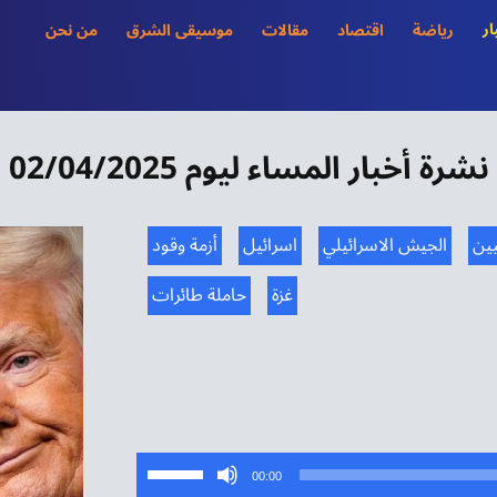
ار
رياضة
اقتصاد
مقالات
موسيقى الشرق
من نحن
نشرة أخبار المساء ليوم 02/04/2025
يين
الجيش الاسرائيلي
اسرائيل
أزمة وقود
غزة
حاملة طائرات
استخدم
00:00
مفاتيح