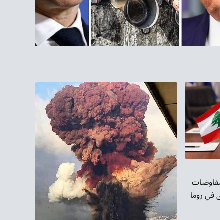
لمفاوضات
ق في روما