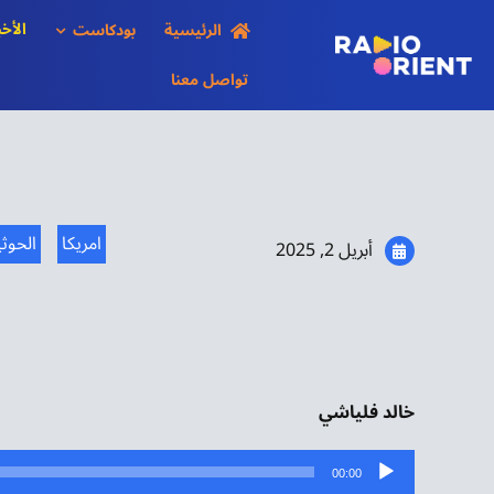
Ski
الأخب
الرئيسية
بودكاست
t
conten
تواصل معنا
امريكا
الحوث
أبريل 2, 2025
خالد فلياشي
مشغل
00:00
الصوت