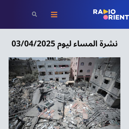
Ski
t
Toggle
conten
Navigation
الرئيسية
نشرة المساء ليوم 03/04/2025
بودكاست
الأخبار
رياضة
اقتصاد
مقالات