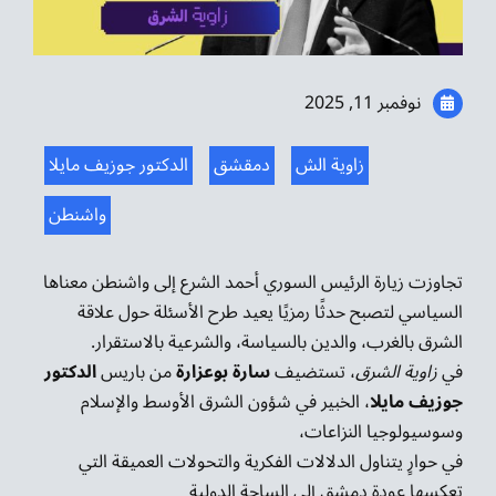
موسيقى الشرق
من نحن
نوفمبر 11, 2025
تواصل معنا
زاوية الش
دمقشق
الدكتور جوزيف مايلا
واشنطن
تجاوزت زيارة الرئيس السوري أحمد الشرع إلى واشنطن معناها
السياسي لتصبح حدثًا رمزيًا يعيد طرح الأسئلة حول علاقة
الشرق بالغرب، والدين بالسياسة، والشرعية بالاستقرار.
في
زاوية الشرق
، تستضيف
سارة بوعزارة
من باريس
الدكتور
جوزيف مايلا
، الخبير في شؤون الشرق الأوسط والإسلام
وسوسيولوجيا النزاعات،
في حوارٍ يتناول الدلالات الفكرية والتحولات العميقة التي
تعكسها عودة دمشق إلى الساحة الدولية