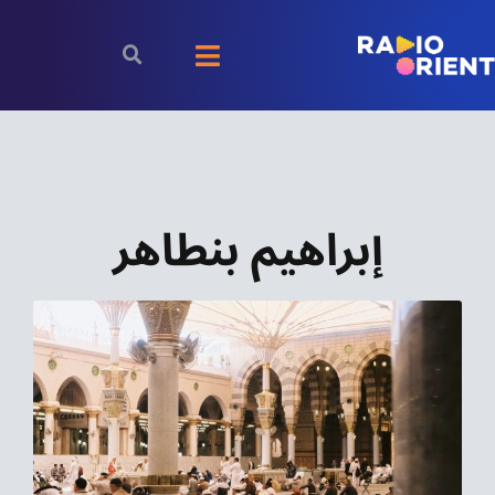
Ski
t
Toggle
conten
Navigation
الرئيسية
بودكاست
إبراهيم بنطاهر
الأخبار
رياضة
اقتصاد
مقالات