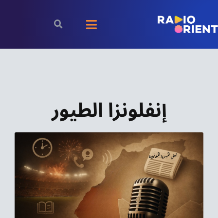
Ski
t
Toggle
conten
Navigation
الرئيسية
بودكاست
إنفلونزا الطيور
الأخبار
رياضة
اقتصاد
مقالات