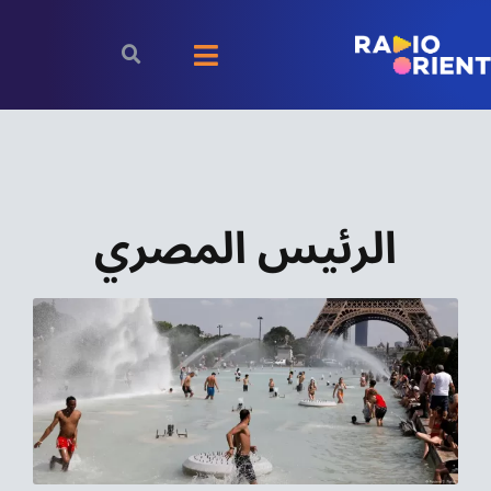
Ski
t
Toggle
conten
Navigation
الرئيسية
بودكاست
الرئيس المصري
الأخبار
رياضة
اقتصاد
مقالات