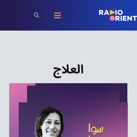
Ski
t
Toggle
conten
Navigation
الرئيسية
بودكاست
العلاج
الأخبار
رياضة
اقتصاد
مقالات