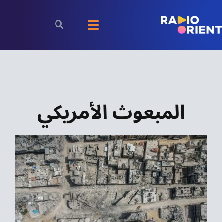
Ski
t
Toggle
conten
Navigation
الرئيسية
بودكاست
المبعوث الأمريكي
الأخبار
رياضة
اقتصاد
مقالات