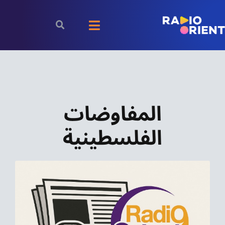
Ski
t
Toggle
conten
Navigation
الرئيسية
بودكاست
المفاوضات
الأخبار
الفلسطينية
رياضة
اقتصاد
مقالات