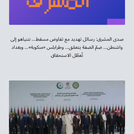
موسيقى الشرق
من نحن
تواصل معنا
صدى المشرق: رسائل تهديد مع تفاوض مسقط… نتنياهو إلى
واشنطن… ضمّ الضفة يتعمّق… وطرابلس «منكوبة»… وبغداد
تُعطّل الاستحقاق