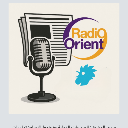
صدى المشرق: الصراعات الدولية وضغوط التسلح: تداعيات