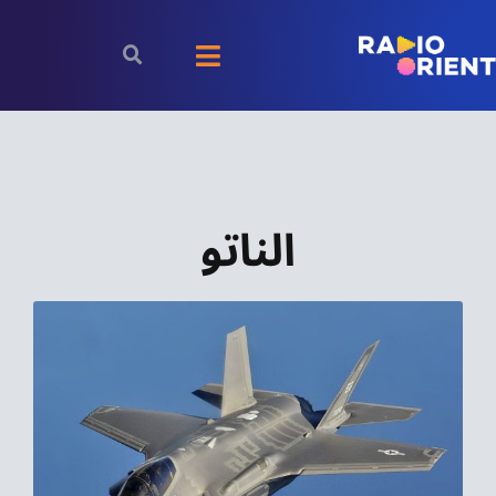
Ski
t
Toggle
conten
Navigation
الرئيسية
بودكاست
الناتو
الأخبار
رياضة
اقتصاد
مقالات