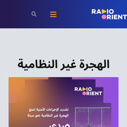
Ski
t
Toggle
conten
Navigation
الرئيسية
بودكاست
الهجرة غير النظامية
الأخبار
رياضة
اقتصاد
مقالات