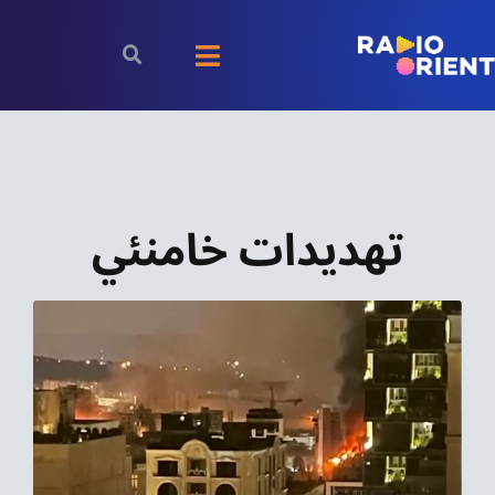
Ski
t
Toggle
conten
Navigation
الرئيسية
بودكاست
تهديدات خامنئي
الأخبار
رياضة
اقتصاد
مقالات