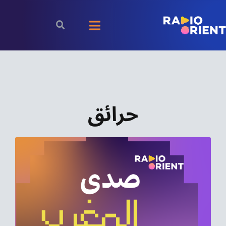
Ski
t
Toggle
conten
Navigation
الرئيسية
بودكاست
حرائق
الأخبار
رياضة
اقتصاد
مقالات