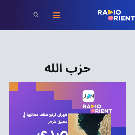
Ski
t
Toggle
conten
Navigation
الرئيسية
بودكاست
حزب الله
الأخبار
رياضة
اقتصاد
مقالات