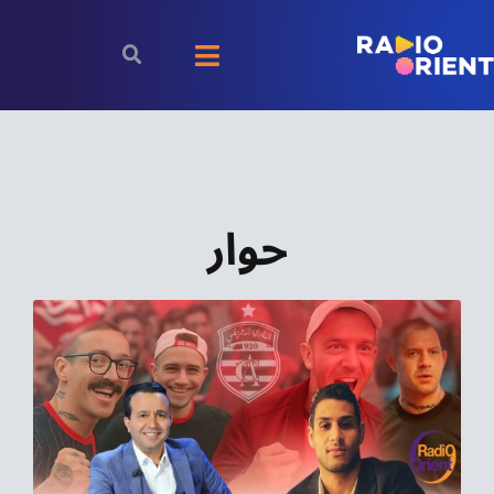
Ski
t
Toggle
conten
Navigation
الرئيسية
بودكاست
حوار
الأخبار
رياضة
اقتصاد
مقالات