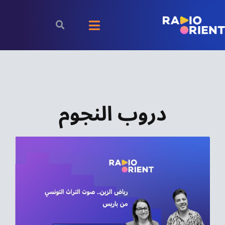
Ski
t
Toggle
conten
Navigation
الرئيسية
بودكاست
دروب النجوم
الأخبار
رياضة
اقتصاد
مقالات