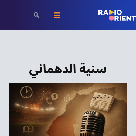
Ski
t
Toggle
conten
Navigation
الرئيسية
بودكاست
سنية الدهماني
الأخبار
رياضة
اقتصاد
مقالات