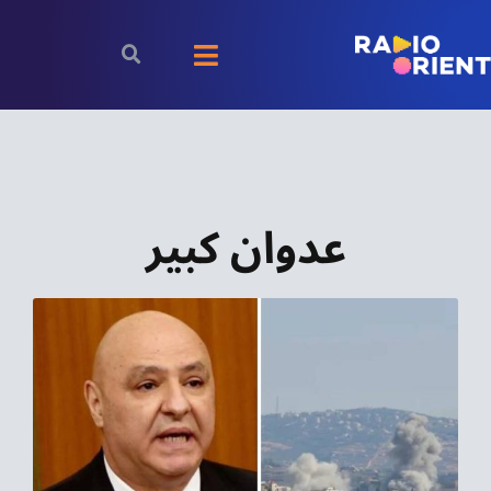
Ski
t
Toggle
conten
Navigation
الرئيسية
بودكاست
عدوان كبير
الأخبار
رياضة
اقتصاد
مقالات