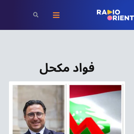
Ski
t
Toggle
conten
Navigation
الرئيسية
بودكاست
فواد مكحل
الأخبار
رياضة
اقتصاد
مقالات