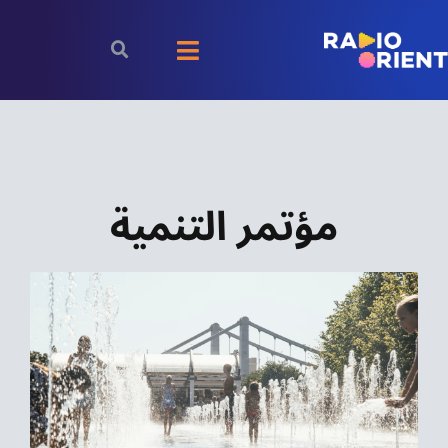
Ski
t
Toggle
conten
Navigation
الرئيسية
بودكاست
مؤتمر التنمية
الأخبار
رياضة
اقتصاد
مقالات