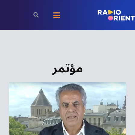
Ski
t
Toggle
conten
Navigation
الرئيسية
بودكاست
مؤتمر
الأخبار
رياضة
اقتصاد
مقالات