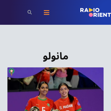
Ski
t
Toggle
conten
Navigation
الرئيسية
بودكاست
مانولو
الأخبار
رياضة
اقتصاد
مقالات