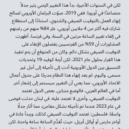
لكن في السنوات الأخيرة، بدأ هذا التغيير الزمني يثير جدلاً
متصاعدًا في أوروبا. ففي 2019، صوّت البرلمان الأوروبي لصالح
إنهاء العمل بالتوقيت الصيفي والشتوي، استنادًا إلى استطلاع
شارك فيه أكثر من 4 ملايين أوروبي، عبّر 84% منهم عن رغبتهم
في إلغاء تغيير الساعة مرتين في السنة. وفي فرنسا، أظهرت
المشاورات أن 59% من الفرنسيين يفضلون الإبقاء على
التوقيت الصيفي بشكل دائم. وكان من المتوقع أن يتم تنفيذ
هذا القرار بحلول عام 2021، لكن أزمة كوفيد-19 وتحديات
التنسيق بين الدول الأوروبية أدت إلى تأجيله إلى أجل غير
مسمى. واليوم، لم يعد إنهاء هذا النظام مدرجًا على جدول أعمال
الاتحاد الأوروبي، مما يعني أن التغيير سيستمر إلى إشعار آخر.
أما في العالم العربي، فالوضع متباين. بعض الدول تعتمد
التوقيت الصيفي، وأخرى لا تعتمد عليه. في لبنان حدثت فوضى
في عام 2023 عندما تم تأجيله بشكل مفاجئ، مما أثار جدلًا
واسعًا. فلسطين: تعتمد التوقيت الصيفي كذلك، ويبدأ عادة في
أواخر مارس أو أوائل أبريل، حيث تُقدَّم الساعة ساعة واحدة. لكن