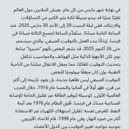
في نهاية شهر مارس من كل عام، يعيش الملايين حول العالم
تغيّرًا زمنيًا قد يبدو بسيطًا لكنه يثير الكثير من التساؤلات
والارتباك. ففي ليلة السبت 29 إلى الأحد 30 مارس 2025، عند
الساعة الثانية صباحًا، ستُقدَّم الساعة لتصبح الثالثة صباحًا في
فرنسا، إيذانًا ببدء العمل بالتوقيت الصيفي، والذي سيستمر
حتى 26 أكتوبر 2025. قد يشعر البعض بأنهم “خسروا” ساعة
نوم، لكن الأجهزة الذكية مثل الهواتف والحواسيب تتكفل
بتحديث التوقيت تلقائيًا، مما يجعل الانتقال سلسًا من الناحية
التقنية، وإن كان مرهقًا بيولوجيًا للبعض.
التوقيت الصيفي ليس ظاهرة جديدة، بل يعود تاريخه إلى أكثر
من قرن. ظهر أولاً في ألمانيا والنمسا عام 1916، خلال الحرب
العالمية الأولى، كوسيلة لتوفير الطاقة عبر تقليل الحاجة للإضاءة
الصناعية مساءً. في فرنسا، طُبق النظام عام 1976 بعد أزمة
النفط، للغرض نفسه: تقليل استهلاك الكهرباء عبر الاستفادة
أكثر من ضوء النهار. وفي عام 1998، قام الاتحاد الأوروبي
بتوحيد مواعيد تغيير التوقيت بين الدول الأعضاء.