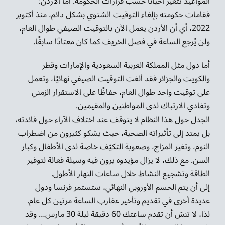
المواعيد تتغير أحيانًا حسب قرارات الحكومة. أما الأردن:
فقامات حكومته بإلغاء التوقيت الشتوي بشكل دائم، منذ أكتوبر
2022، أي أن الأردن يعمل الآن بالتوقيت الصيفي طوال العام،
ولن يُرجع الساعة في فصل الخريف كما كان معتادًا سابقًا.
أما دول مثل المملكة العربية السعودية والإمارات وقطر
والكويت والجزائر فقد ألغت التوقيت الصيفي نهائيًا، وتعمل
على توقيت واحد طوال العام، حفاظًا على الاستقرار الزمني
وتفادي الارتباك لدى المواطنين والمقيمين.
الجدل حول هذا النظام لا يتوقف عند اختلاف الآراء حول فائدته،
بل يمتد إلى تأثيراته الصحية، حيث يشكو كثيرون من اضطراب
النوم، وتغير المزاج، وصعوبة التكيّف خاصة لدى الأطفال وكبار
السن. مع ذلك، لا يزال مؤيدوه يرون فيه وسيلة فعالة لتوفير
الطاقة وتشجيع النشاط خلال ساعات النهار الأطول.
إلى أن يتم الحسم الأوروبي النهائي، ستستمر فرنسا ودول
عديدة أخرى في تقديم وتأخير عقارب الساعة مرتين كل عام.
لذا، لا تنسَ أن تقدم ساعتك 60 دقيقة ليلة 30 مارس… وقد