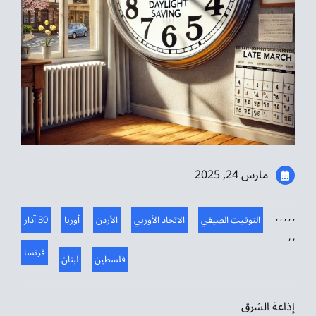
موسيقى الشرق
من نحن
تواصل معنا
مارس 24, 2025
,
,
,
,
,
التوقيت الصيفي
الاتحاد الأوربي
الأردن
أوربا
30 آذار
,
,
فرنسا
فلسطين
لبنان
إذاعة الشرق