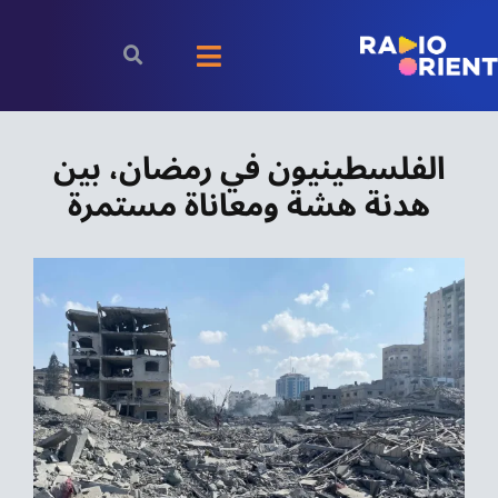
Ski
t
Toggle
conten
Navigation
الرئيسية
الفلسطينيون في رمضان، بين
هدنة هشة ومعاناة مستمرة
بودكاست
الأخبار
رياضة
اقتصاد
مقالات